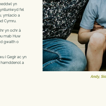
meddwl yn 
ynlluniwyd fel 
, ymlacio a 
ad Cymru.
hr yn ochr â 
 eu mab Huw 
ud gwaith o 
u i Gegir ac yn 
 hamddenol a 
Andy, Si