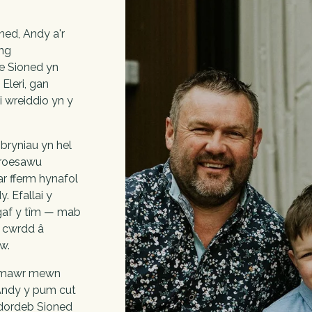
ed, Andy a'r 
ng 
 Sioned yn 
Eleri, gan 
 wreiddio yn y 
ryniau yn hel 
roesawu 
ar fferm hynafol 
. Efallai y 
gaf y tîm — mab 
cwrdd â 
w.
 mawr mewn 
Andy y pum cut 
ddordeb Sioned 