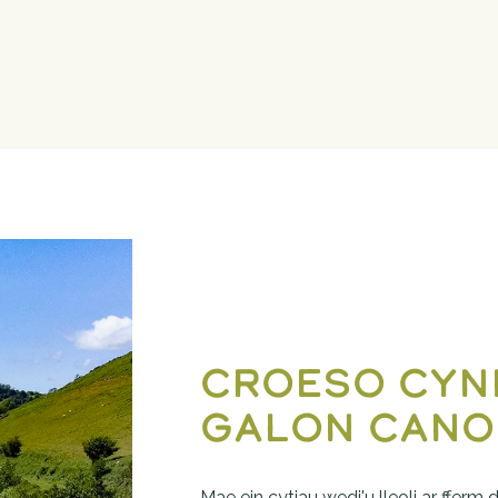
Croeso cyn
galon Cano
Mae ein cytiau wedi'u lleoli ar fferm