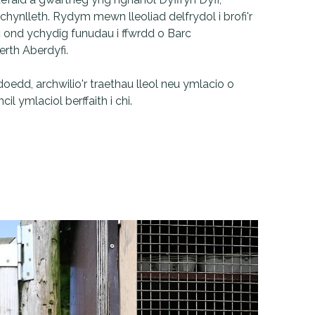
chynlleth. Rydym mewn lleoliad delfrydol i brofi'r 
ond ychydig funudau i ffwrdd o Barc 
erth Aberdyfi.
dd, archwilio'r traethau lleol neu ymlacio o 
cil ymlaciol berffaith i chi. 