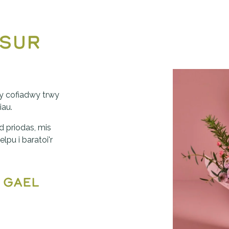
sur 
 cofiadwy trwy 
iau.
 priodas, mis 
lpu i baratoi'r 
 gael