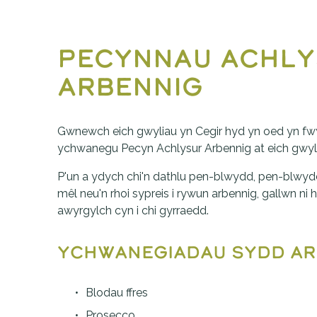
Pecynnau Achly
Arbennig
Gwnewch eich gwyliau yn Cegir hyd yn oed yn fwy
ychwanegu Pecyn Achlysur Arbennig at eich gwyl
P'un a ydych chi'n dathlu pen-blwydd, pen-blwydd
mêl neu'n rhoi sypreis i rywun arbennig, gallwn ni he
awyrgylch cyn i chi gyrraedd.
Ychwanegiadau sydd ar
Blodau ffres
Prosecco