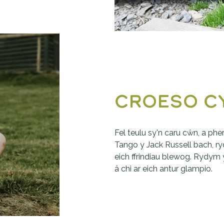
Croeso C
Fel teulu sy'n caru cŵn, a phe
Tango y Jack Russell bach, r
eich ffrindiau blewog. Rydy
â chi ar eich antur glampio. 