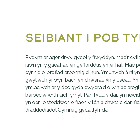
Seibiant i
pob t
Rydym ar agor drwy gydol y flwyddyn. Mae'r cyti
iawn yn y gaeaf ac yn gyfforddus yn yr haf. Mae p
cynnig ei brofiad arbennig ei hun. Ymunwch â ni y
gwyliwch yr ŵyn bach yn chwarae yn y caeau. Yn yr
ymlaciwch ar y dec gyda gwydraid o win ac arogl
barbeciw wrth eich ymyl. Pan fydd y dail yn newid 
yn oeri, eisteddwch o flaen y tân a chwtsio dan fla
draddodiadol Gymreig gyda llyfr da.