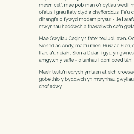
mewn celf, mae pob rhan o'r cytiau wedi'i 
ofalus i greu llety clyd a chyfforddus. Fe'u c
dihangfa o fywyd modern prysur - lle i arafu
mwynhau heddwch a thawelwch cefn gwl
Mae Gwyliau Cegir yn fater teuluol iawn. Oc
Sioned ac Andy, mae'u rhieni Huw ac Eleri,
Ifan, a'u neiaint Sion a Deian i gyd yn gwne
amgylch y safle - o lanhau i dorri coed tân!
Mae'r teulu'n edrych ymlaen at eich croesaw
gobeithio y byddwch yn mwynhau gwyliau
chofiadwy.