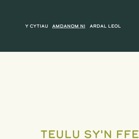
Y Cytiau
Amdanom ni
Ardal Leol
Teulu sy'n ff