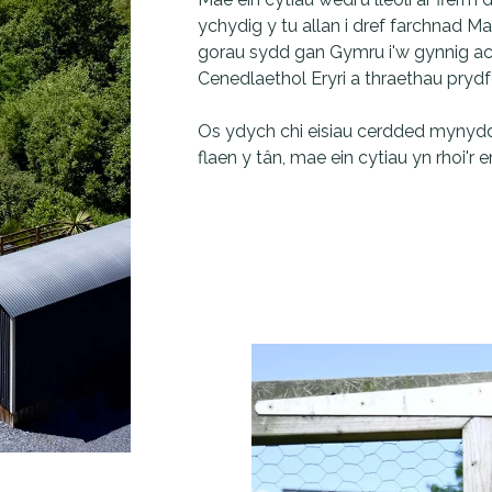
ychydig y tu allan i dref farchnad Ma
gorau sydd gan Gymru i'w gynnig ac 
Cenedlaethol Eryri a thraethau prydf
Os ydych chi eisiau cerdded mynyddoe
flaen y tân, mae ein cytiau yn rhoi'r en