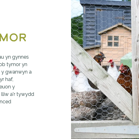
ymor
au yn gynnes 
ob tymor yn 
n y gwanwyn a 
 haf, 
euon y 
lliw a'r tywydd 
nced 