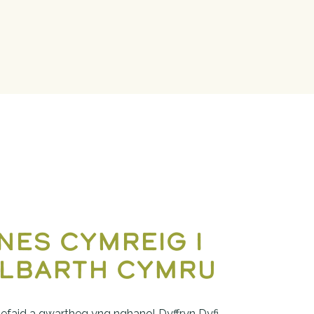
nes Cymreig
i 
lbarth Cymru
 defaid a gwartheg yng nghanol Dyffryn Dyfi, 