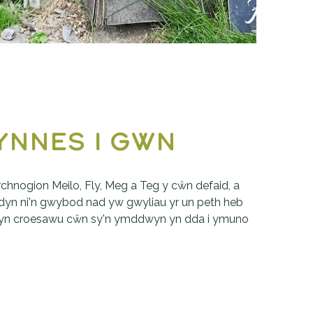
ynnes i Gwn
rchnogion Meilo, Fly, Meg a Teg y cŵn defaid, a 
ydyn ni'n gwybod nad yw gwyliau yr un peth heb 
m yn croesawu cŵn sy'n ymddwyn yn dda i ymuno 