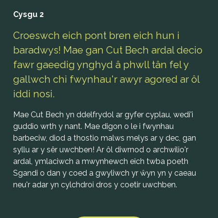
Cysgu 2
Croeswch eich pont bren eich hun i 
baradwys! Mae gan Cut Bech ardal decio 
fawr gaeedig ynghyd â phwll tân fel y 
gallwch chi fwynhau'r awyr agored ar ôl 
iddi nosi. 
Mae Cut Bech yn ddelfrydol ar gyfer cyplau, wedi'i 
guddio wrth y nant. Mae digon o le i fwynhau 
barbeciw, diod a thostio malws melys ar y dec, gan 
syllu ar y sêr uwchben! Ar ôl diwrnod o archwilio'r 
ardal, ymlaciwch a mwynhewch eich twba poeth 
Sgandi o dan y coed a gwyliwch yr ŵyn yn y caeau 
neu'r adar yn cylchdroi dros y coetir uwchben.