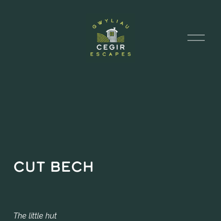
A
g
o
r
y
D
d
e
w
i
s
l
e
n
Cut Bech
The little hut