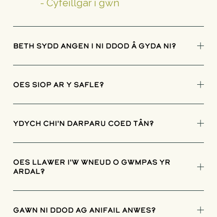
 - Cyfeillgar i gŵn
Beth sydd angen i ni ddod â gyda ni?
Oes siop ar y safle?
Ydych chi'n darparu coed tân?
Oes llawer i'w wneud o gwmpas yr
ardal?
Gawn ni ddod ag anifail anwes?