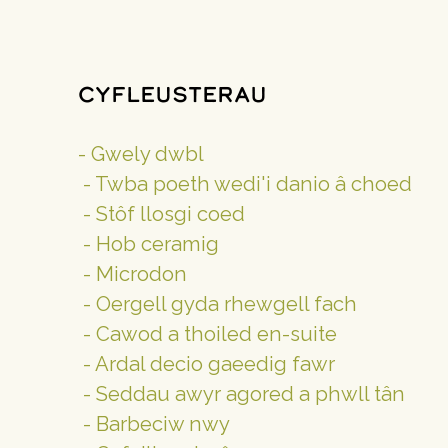
Cyfleusterau
- Gwely dwbl
 - Twba poeth wedi'i danio â choed
 - Stôf llosgi coed
 - Hob ceramig
 - Microdon
 - Oergell gyda rhewgell fach
 - Cawod a thoiled en-suite
 - Ardal decio gaeedig fawr
 - Seddau awyr agored a phwll tân
 - Barbeciw nwy