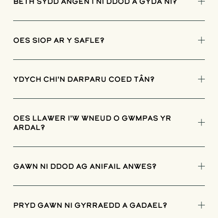
Beth sydd angen i ni ddod â gyda ni?
Oes siop ar y safle?
Ydych chi'n darparu coed tân?
Oes llawer i'w wneud o gwmpas yr
ardal?
Gawn ni ddod ag anifail anwes?
Pryd gawn ni gyrraedd a gadael?