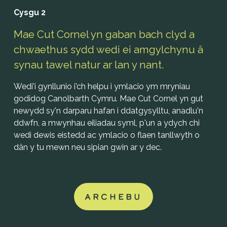
Cysgu 2
Mae Cut Cornel yn gaban bach clyd a 
chwaethus sydd wedi ei amgylchynu â 
synau tawel natur ar lan y nant. 
Wedi'i gynllunio i'ch helpu i ymlacio ym mryniau 
godidog Canolbarth Cymru. Mae Cut Cornel yn gut 
newydd sy'n darparu hafan i ddatgysylltu, anadlu'n 
ddwfn, a mwynhau eiliadau syml, p'un a ydych chi 
wedi dewis eistedd ac ymlacio o flaen tanllwyth o 
dân y tu mewn neu sipian gwin ar y dec.
ARCHEBU