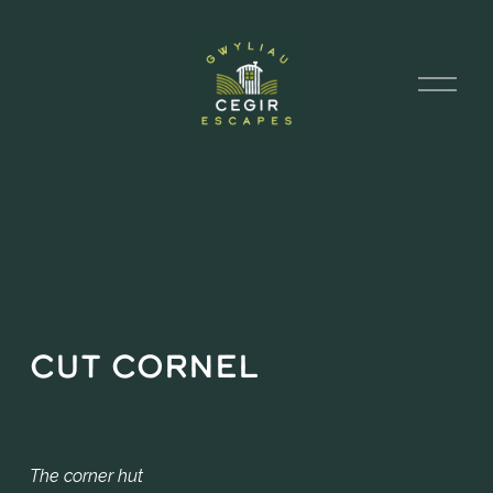
A
g
o
r
y
D
d
e
w
i
s
l
e
n
Cut Cornel
The corner hut