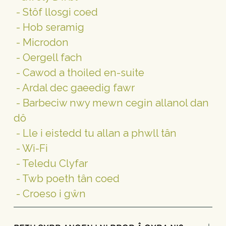
 - Stôf llosgi coed
 - Hob seramig
 - Microdon
 - Oergell fach
 - Cawod a thoiled en-suite
 - Ardal dec gaeedig fawr
 - Barbeciw nwy mewn cegin allanol dan 
dô
 - Lle i eistedd tu allan a phwll tân
 - Wi-Fi
 - Teledu Clyfar
 - Twb poeth tân coed
 - Croeso i gŵn