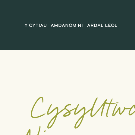
Y Cytiau
Amdanom ni
Ardal Leol
 Cysylltwch â 
Ni