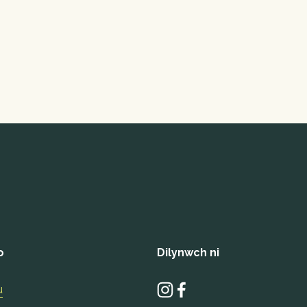
o
Dilynwch ni
u