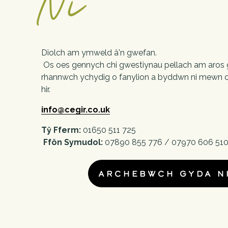
Diolch am ymweld â'n gwefan.
 Os oes gennych chi gwestiynau pellach am aros gyda ni, 
rhannwch ychydig o fanylion a byddwn ni mewn cy
hir. 
info@cegir.co.uk
Tŷ Fferm:
 01650 511 725
Ffôn Symudol:
 07890 855 776 / 07970 606 51
ARCHEBWCH GYDA N