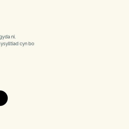
sylltiad cyn bo 
0
I