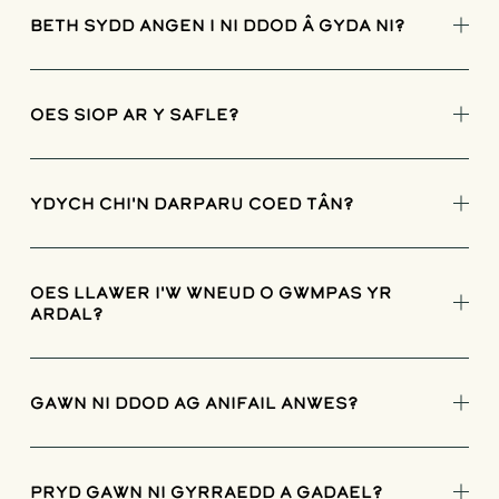
Beth sydd angen i ni ddod â gyda ni?
Oes siop ar y safle?
Ydych chi'n darparu coed tân?
Oes llawer i'w wneud o gwmpas yr
ardal?
Gawn ni ddod ag anifail anwes?
Pryd gawn ni gyrraedd a gadael?