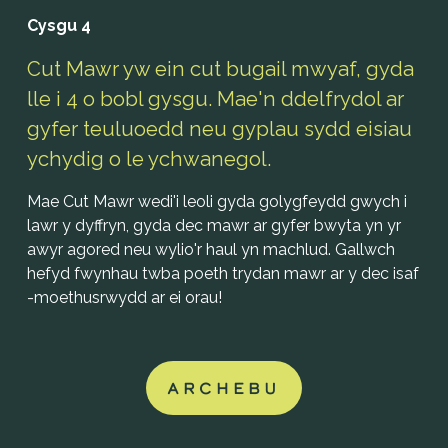
Cysgu 4
Cut Mawr yw ein cut bugail mwyaf, gyda 
lle i 4 o bobl gysgu. Mae'n ddelfrydol ar 
gyfer teuluoedd neu gyplau sydd eisiau 
ychydig o le ychwanegol.
Mae Cut Mawr wedi'i leoli gyda golygfeydd gwych i 
lawr y dyffryn, gyda dec mawr ar gyfer bwyta yn yr 
awyr agored neu wylio'r haul yn machlud. Gallwch 
hefyd fwynhau twba poeth trydan mawr ar y dec isaf 
-moethusrwydd ar ei orau! 
ARCHEBU