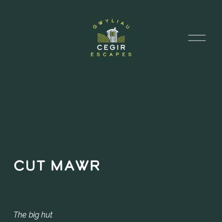
A
g
o
r
y
D
d
e
w
i
s
l
e
n
Cut Mawr
The big hut