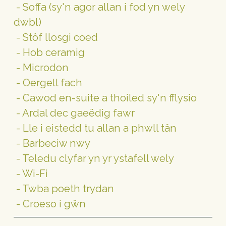
 - Soffa (sy'n agor allan i fod yn wely 
dwbl)
 - Stôf llosgi coed
 - Hob ceramig
 - Microdon
 - Oergell fach
 - Cawod en-suite a thoiled sy'n fflysio
 - Ardal dec gaeëdig fawr
 - Lle i eistedd tu allan a phwll tân
 - Barbeciw nwy
 - Teledu clyfar yn yr ystafell wely
 - Wi-Fi
 - Twba poeth trydan 
 - Croeso i gŵn