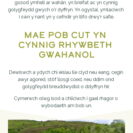
gosod ymhell ar wahân, yn breifat ac yn cynnig 
golygfeydd gwych o'r dyffryn. Yn ogystal, ymlaciwch 
i sŵn y nant yn y cefndir yn llifo drwy'r safle.
Mae pob cut yn 
cynnig rhywbeth 
gwahanol
Dewiswch a ydych chi eisiau lle clyd neu eang, cegin 
awyr agored, stôf llosgi coed, neu ddim ond 
golygfeydd breuddwydiol o ddyffryn hir. 
Cymerwch olwg isod a chliciwch i gael rhagor o 
wybodaeth am bob un.