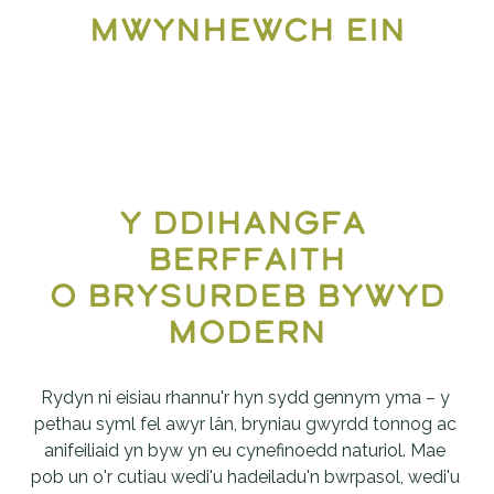
mwynhewch ein
y ddihangfa 
berffaith
 o brysurdeb bywyd 
modern
Rydyn ni eisiau rhannu'r hyn sydd gennym yma – y 
pethau syml fel awyr lân, bryniau gwyrdd tonnog ac 
anifeiliaid yn byw yn eu cynefinoedd naturiol. Mae 
pob un o'r cutiau wedi'u hadeiladu'n bwrpasol, wedi'u 