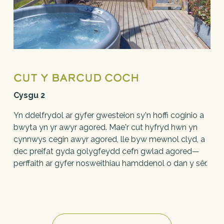
Cut y Barcud Coch
Cysgu 2
Yn ddelfrydol ar gyfer gwesteion sy'n hoffi coginio a 
bwyta yn yr awyr agored. Mae'r cut hyfryd hwn yn 
cynnwys cegin awyr agored, lle byw mewnol clyd, a 
dec preifat gyda golygfeydd cefn gwlad agored—
perffaith ar gyfer nosweithiau hamddenol o dan y sêr.