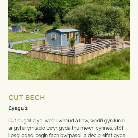
Cut Bech
Cysgu 2
Cut bugail clyd, wedi'i wneud â llaw, wedi'i gynllunio 
ar gyfer ymlacio llwyr, gyda thu mewn cynnes, stôf 
llosgi coed, cegin fach bwrpasol, a dec preifat gyda 