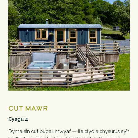
cut mawr
Cysgu 4
Dyma ein cut bugail mwyaf — lle clyd a chysurus sy’n 