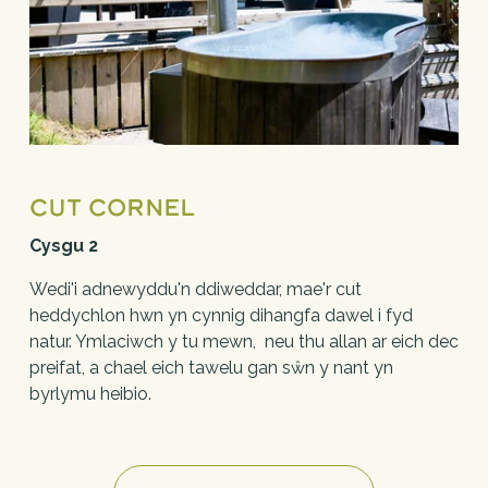
Cut Cornel
Cysgu 2
Wedi'i adnewyddu'n ddiweddar, mae'r cut 
heddychlon hwn yn cynnig dihangfa dawel i fyd 
natur. Ymlaciwch y tu mewn,  neu thu allan ar eich dec 
preifat, a chael eich tawelu gan sŵn y nant yn 
byrlymu heibio.