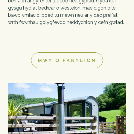
berffaith ar gyfer teuluoedd neu gyplau. Gyda lle i 
gysgu hyd at bedwar o westeion, mae digon o le i 
bawb ymlacio, boed tu mewn neu ar y dec preifat 
wrth fwynhau golygfeydd heddychlon y cefn gwlad.
MWY O FANYLION