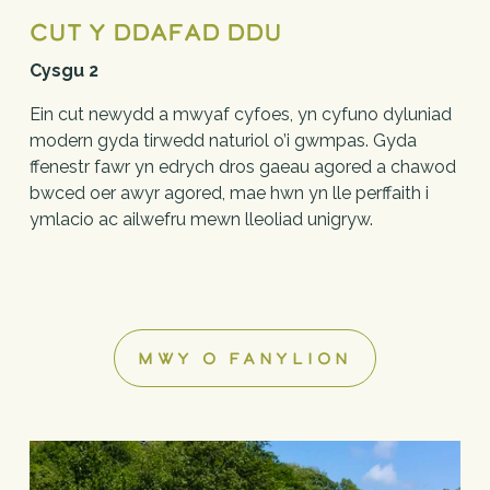
Cut y Ddafad Ddu
Cysgu 2
Ein cut newydd a mwyaf cyfoes, yn cyfuno dyluniad 
modern gyda tirwedd naturiol o’i gwmpas. Gyda 
ffenestr fawr yn edrych dros gaeau agored a chawod 
bwced oer awyr agored, mae hwn yn lle perffaith i 
ymlacio ac ailwefru mewn lleoliad unigryw.
MWY O FANYLION