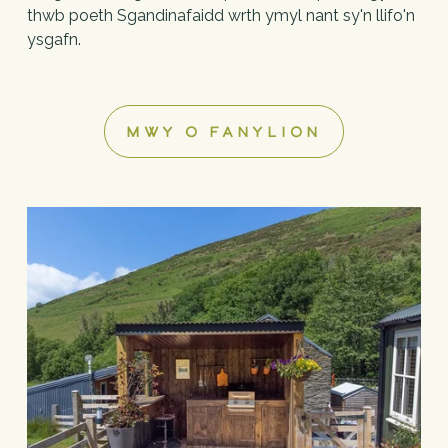
thwb poeth Sgandinafaidd wrth ymyl nant sy'n llifo'n 
ysgafn.
MWY O FANYLION