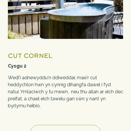
Cut Cornel
Cysgu 2
Wedi'i adnewyddu'n ddiweddar, mae'r cut 
heddychlon hwn yn cynnig dihangfa dawel i fyd 
natur. Ymlaciwch y tu mewn,  neu thu allan ar eich dec 
preifat, a chael eich tawelu gan sŵn y nant yn 
byrlymu heibio.