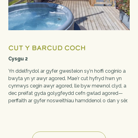
Cut y Barcud Coch
Cysgu 2
Yn ddelfrydol ar gyfer gwesteion sy'n hoffi coginio a 
bwyta yn yr awyr agored. Mae'r cut hyfryd hwn yn 
cynnwys cegin awyr agored, lle byw mewnol clyd, a 
dec preifat gyda golygfeydd cefn gwlad agored—
perffaith ar gyfer nosweithiau hamddenol o dan y sêr.