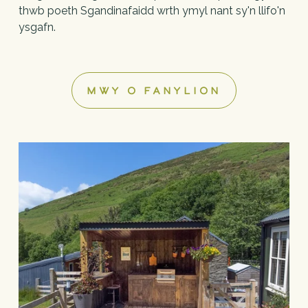
thwb poeth Sgandinafaidd wrth ymyl nant sy'n llifo'n 
ysgafn.
MWY O FANYLION