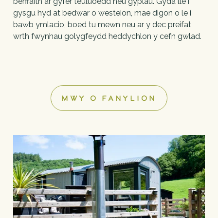
berffaith ar gyfer teuluoedd neu gyplau. Gyda lle i 
gysgu hyd at bedwar o westeion, mae digon o le i 
bawb ymlacio, boed tu mewn neu ar y dec preifat 
wrth fwynhau golygfeydd heddychlon y cefn gwlad.
MWY O FANYLION