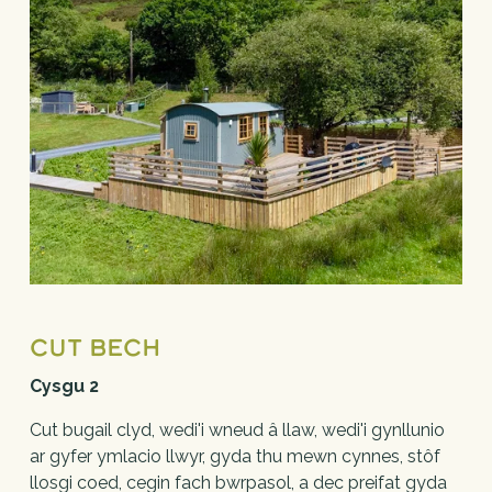
Cut Bech
Cysgu 2
Cut bugail clyd, wedi'i wneud â llaw, wedi'i gynllunio 
ar gyfer ymlacio llwyr, gyda thu mewn cynnes, stôf 
llosgi coed, cegin fach bwrpasol, a dec preifat gyda 