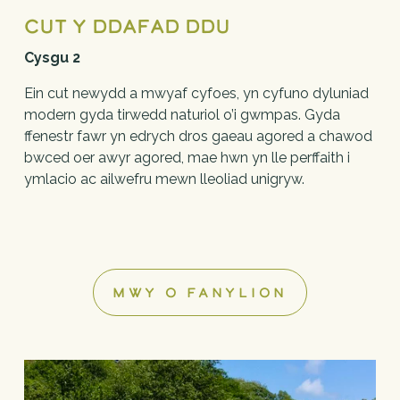
Cut y Ddafad Ddu
Cysgu 2
Ein cut newydd a mwyaf cyfoes, yn cyfuno dyluniad 
modern gyda tirwedd naturiol o’i gwmpas. Gyda 
ffenestr fawr yn edrych dros gaeau agored a chawod 
bwced oer awyr agored, mae hwn yn lle perffaith i 
ymlacio ac ailwefru mewn lleoliad unigryw.
MWY O FANYLION