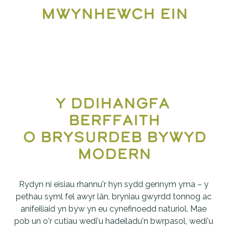
mwynhewch ein
y ddihangfa 
berffaith
 o brysurdeb bywyd 
modern
Rydyn ni eisiau rhannu'r hyn sydd gennym yma – y 
pethau syml fel awyr lân, bryniau gwyrdd tonnog ac 
anifeiliaid yn byw yn eu cynefinoedd naturiol. Mae 
pob un o'r cutiau wedi'u hadeiladu'n bwrpasol, wedi'u 