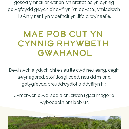
gosod ymhell ar wahân, yn breifat ac yn cynnig 
golygfeydd gwych o'r dyffryn. Yn ogystal, ymlaciwch 
i sŵn y nant yn y cefndir yn llifo drwy'r safle.
Mae pob cut yn 
cynnig rhywbeth 
gwahanol
Dewiswch a ydych chi eisiau lle clyd neu eang, cegin 
awyr agored, stôf llosgi coed, neu ddim ond 
golygfeydd breuddwydiol o ddyffryn hir. 
Cymerwch olwg isod a chliciwch i gael rhagor o 
wybodaeth am bob un.