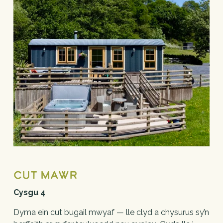
cut mawr
Cysgu 4
Dyma ein cut bugail mwyaf — lle clyd a chysurus sy’n 