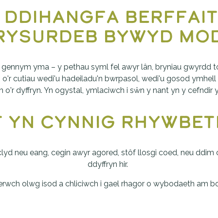
 ddihangfa berffai
brysurdeb bywyd mo
d gennym yma – y pethau syml fel awyr lân, bryniau gwyrdd to
o'r cutiau wedi'u hadeiladu'n bwrpasol, wedi'u gosod ymhell a
'r dyffryn. Yn ogystal, ymlaciwch i sŵn y nant yn y cefndir yn 
t yn cynnig rhywbe
 clyd neu eang, cegin awyr agored, stôf llosgi coed, neu ddi
ddyffryn hir. 
rwch olwg isod a chliciwch i gael rhagor o wybodaeth am bo