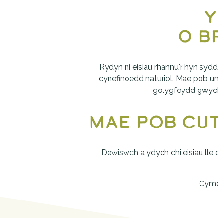
y
 o 
Rydyn ni eisiau rhannu'r hyn syd
cynefinoedd naturiol. Mae pob un 
golygfeydd gwych o
Mae pob cu
Dewiswch a ydych chi eisiau lle
Cyme